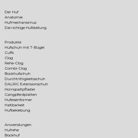
Der Huf
Anatomie
Hufmechanismus
Die richtige Hufstellung
Produkte
Hufschuh mit T-Bügel
Cuffs
Clog
Rehe-Clog
Combi-Clog
Bockhufschuh
Durchtrittigkeitsschuh
DALRIC Extensionschuh
Hornspaltpflaster
Gangpferdplatten
Hufeisenformer
Haltbarkeit
Hufbeklebung
Anwendungen
Hufrehe
Bockhuf