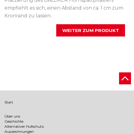
Platzierung des DALLMER Hornspaltpflasters
empfiehlt es sich, einen Abstand von ca. 1 cm zum
Kronrand zu lassen.
WEITER ZUM PRODUKT
Start
Über uns
Geschichte
Alternativer Hufschutz
Auszeichnungen