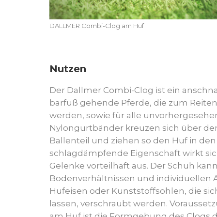
DALLMER Combi-Clog am Huf
Nutzen
Der Dallmer Combi-Clog ist ein anschna
barfuß gehende Pferde, die zum Reiten
werden, sowie für alle unvorhergeseh
Nylongurtbänder kreuzen sich über d
Ballenteil und ziehen so den Huf in den
schlagdämpfende Eigenschaft wirkt si
Gelenke vorteilhaft aus. Der Schuh kann
Bodenverhältnissen und individuellen
Hufeisen oder Kunststoffsohlen, die si
lassen, verschraubt werden. Voraussetz
am Huf ist die Formgebung des Clogs 