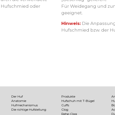
en Hufschmied oder
Für Weidegang und zum 
geeignet.
Hinweis:
Die Anpassung
Hufschmied bzw. der Huf
Der Huf
Produkte
A
Anatomie
Hufschuh mit T-Bügel
Hu
Hufmechanismus
Cuffs
Bo
Die richtige Hufstellung
Clog
Ac
Rehe-Clog
Du