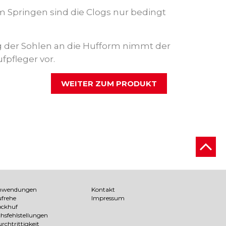
Springen sind die Clogs nur bedingt
 der Sohlen an die Hufform nimmt der
pfleger vor.
WEITER ZUM PRODUKT
nwendungen
Kontakt
frehe
Impressum
ckhuf
hsfehlstellungen
rchtrittigkeit