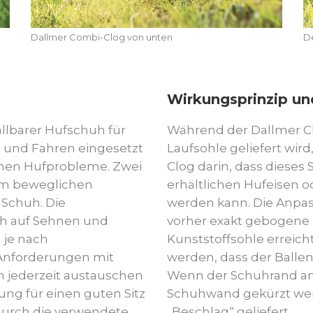
Dallmer Combi-Clog von unten
D
Wirkungsprinzip u
llbarer Hufschuh für
Während der Dallmer Cl
 und Fahren eingesetzt
Laufsohle geliefert wir
enen Hufprobleme. Zwei
Clog darin, dass dieses
em beweglichen
erhältlichen Hufeisen o
 Schuh. Die
werden kann. Die Anpas
ch auf Sehnen und
vorher exakt gebogene 
 je nach
Kunststoffsohle erreich
 Anforderungen mit
werden, dass der Ballen
ch jederzeit austauschen
Wenn der Schuhrand am
ung für einen guten Sitz
Schuhwand gekürzt wer
durch die verwendete
„Beschlag“ geliefert.